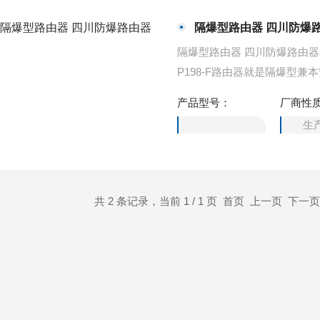
隔爆型路由器 四川防爆
隔爆型路由器 四川防爆路由器就是有一个隔爆外壳在外面保护着路由器，旭信旗下的A
P198-F路由器就是隔爆型兼
具有IIA、IIB级环境、引燃
产品型号：
厂商性
的爆炸行混合物的场所。
生
共 2 条记录，当前 1 / 1 页 首页 上一页 下