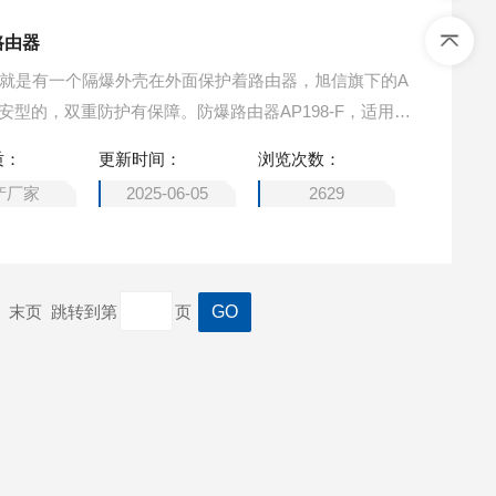
路由器
本安型的，双重防护有保障。防爆路由器AP198-F，适用于
温度组别为T1~T6组的1区、2区可燃性气体或蒸气与空气形成
质：
更新时间：
浏览次数：
产厂家
2025-06-05
2629
一页 末页 跳转到第
页