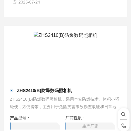
2025-07-24
ZHS2410(B)防爆数码照相机
ZHS2410(B)防爆数码照相机，采用本安防爆技术。体积小巧
轻便，方便携带，主要用于危险灾害事故勘查取证和日常地质
编录，能提供高分辨率的数码照片，适用于在具有甲烷、煤尘
产品型号：
厂商性质：
等爆炸性混合物的煤矿井下，1、2 区，IIA、IIB、IIC 类气体
生产厂家
环境，同时可以使用在可燃性粉尘环境中。