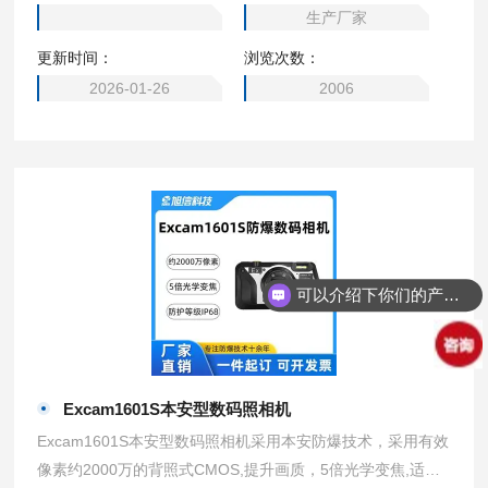
下、石油化工、制药厂、钢铁厂、加油站、安监检查、环保检
生产厂家
查等易燃易爆场所拍照及录制视频。旭信/ZHS2410(A)矿用数
更新时间：
浏览次数：
码照相机/4K高清录制
2026-01-26
2006
可以介绍下你们的产品么？
Excam1601S本安型数码照相机
Excam1601S本安型数码照相机采用本安防爆技术，采用有效
像素约2000万的背照式CMOS,提升画质，5倍光学变焦,适用