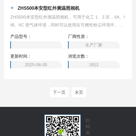
ZHS500本安型红外测温照相机
ZHS500本安型红外测温照相机，可用于化工 1、2 区，IIA、I
IB、IIC 类气体环境，同时可以使用在可燃性粉尘环境中。可
轻松放入口袋随身携带，随时发现化工环境里各种隐藏问题，
产品型号：
厂商性质：
以红外热图像的形式清楚显示能量损耗、结构缺陷等，具有红
生产厂家
外图像、可见光图像、多波段动态成像功能。
更新时间：
浏览次数：
2025-06-05
1812
下一页
末页
扫
码
加