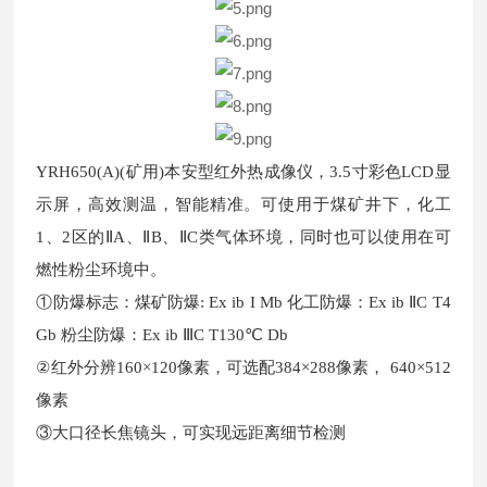
YRH650(A)(矿用)本安型红外热成像仪，3.5寸彩色LCD显
示屏，高效测温，智能精准。可使用于煤矿井下，化工
1、2区的ⅡA、ⅡB、ⅡC类气体环境，同时也可以使用在可
燃性粉尘环境中。
①防爆标志：煤矿防爆: Ex ib I Mb 化工防爆：Ex ib ⅡC T4
Gb 粉尘防爆：Ex ib ⅢC T130℃ Db
②红外分辨160×120像素，可选配384×288像素， 640×512
像素
③大口径长焦镜头，可实现远距离细节检测