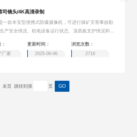
蔡司镜头/4K高清录制
像机是一款本安型便携式防爆摄像机，可进行煤矿灾害事故勘
摄录生产安全情况、机电设备运行状态、顶底板支护情况和地
摄像和图片。旭信/防爆摄像机/蔡司镜头/4K高清录制
质：
更新时间：
浏览次数：
产厂家
2025-06-06
2718
一页 末页 跳转到第
页