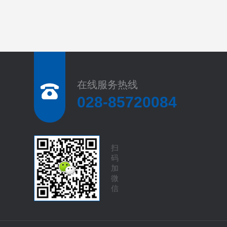
在线服务热线
028-85720084
扫
码
加
微
信