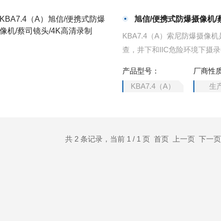
旭信/便携式防爆摄像机/
KBA7.4（A）索尼防爆摄
查，井下和IIC危险环境下
质特征等，提供高分辨率的数码
产品型号：
厂商性
KBA7.4（A）
生
共 2 条记录，当前 1 / 1 页 首页 上一页 下