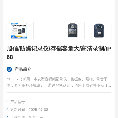
旭信/防爆记录仪/存储容量大/高清录制/IP
68
产品简介
YHJ3.7（矿用）本安型音视频记录仪，集摄像、照相、录音于一
体，专为高危环境设计，通过严格认证，适用于煤矿井下及 1、
2 区多类气体、粉尘环境，高清录制呈现清晰画质，64G 存储可
扩至 512G，满足大容量需求，红外夜视改善夜间拍摄，IP68 防
产品型号：
护坚固耐用，体积小巧便携，助力工作人员高效记录现场动态与
更新时间：2025-07-08
静态情况。旭信/防爆记录仪/存储容量大/高清录制/IP68
厂商性质：生产厂家