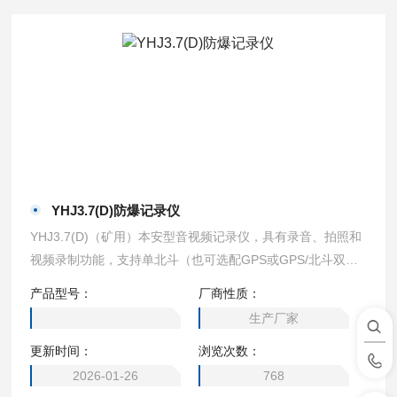
YHJ3.7(D)防爆记录仪
YHJ3.7(D)（矿用）本安型音视频记录仪，具有录音、拍照和
视频录制功能，支持单北斗（也可选配GPS或GPS/北斗双
模）。IP68防护等级，取得煤矿、化工、粉尘防爆合格证，适
产品型号：
厂商性质：
用于在具有甲烷、煤尘等爆炸性混合物的煤矿井下，1、2区
生产厂家
的IIA、IIB、IIC类气体环境，同时可以使用在可燃性粉尘环境
更新时间：
浏览次数：
中。YHJ3.7(D)防爆记录仪/红外夜视/支持单北斗
2026-01-26
768