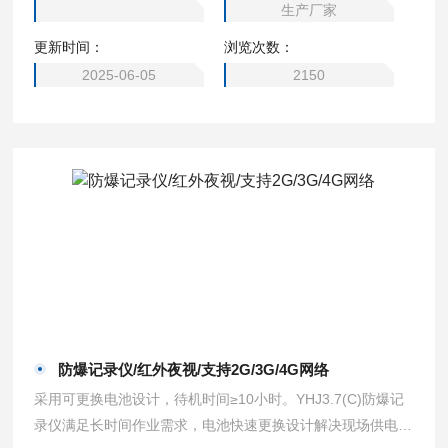
生产厂家
能相结合，广泛适用于化工厂、制药厂、煤矿井下、交通，能
更新时间：
浏览次数：
源，应急，城市管理和市场监督等场景。
2025-06-05
2150
防爆记录仪/红外夜视/支持2G/3G/4G网络
采用可更换电池设计，待机时间≥10小时。YHJ3.7(C)防爆记
录仪满足长时间作业需求，电池快速更换设计解决现场供电难