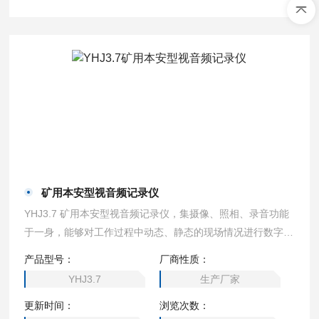
矿用本安型视音频记录仪
YHJ3.7 矿用本安型视音频记录仪，集摄像、照相、录音功能
于一身，能够对工作过程中动态、静态的现场情况进行数字化
记录。设备体积小巧轻便，方便携带，便于工作人员使用,适
产品型号：
厂商性质：
用于具有甲烷、煤尘等爆炸性混合物的煤矿井下和1、2区的Ⅱ
YHJ3.7
生产厂家
A、ⅡB、ⅡC类气体环境，同时也可以使用在可燃性粉尘环境
更新时间：
浏览次数：
中。