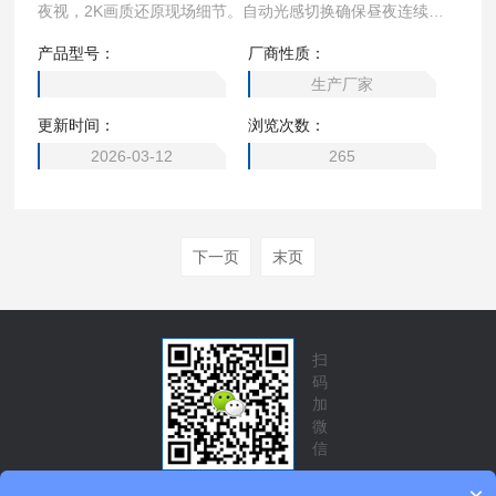
夜视，2K画质还原现场细节。自动光感切换确保昼夜连续作
业，5米内人脸清晰可辨。防爆设计让取证工作可在化工、煤
产品型号：
厂商性质：
矿等危险环境中安全开展。双防爆记录仪/厂家直发/证书齐全/
生产厂家
一年质保
更新时间：
浏览次数：
2026-03-12
265
下一页
末页
扫
码
加
微
信