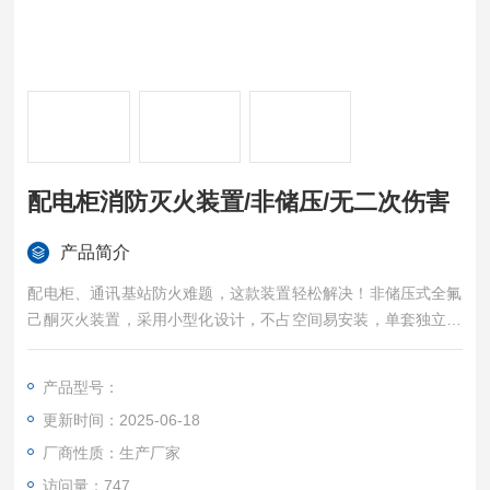
配电柜消防灭火装置/非储压/无二次伤害
产品简介
配电柜、通讯基站防火难题，这款装置轻松解决！非储压式全氟
己酮灭火装置，采用小型化设计，不占空间易安装，单套独立或
多组集成灵活选，灭火效率高，降温效果好，绝缘性能保障电气
设备安全，非储压结构更稳定，环保无残留，从电池箱到储能电
产品型号：
站，多场景火情防护一步到位。配电柜消防灭火装置/非储压/无
更新时间：2025-06-18
二次伤害
厂商性质：生产厂家
访问量：747