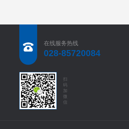
在线服务热线
028-85720084
扫
码
加
微
信