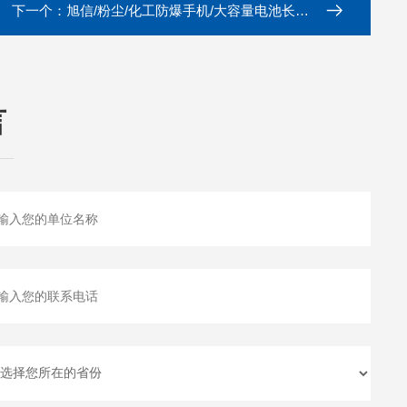
下一个：
旭信/粉尘/化工防爆手机/大容量电池长续航
言