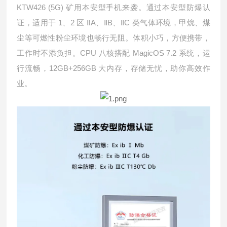
KTW426 (5G)
矿用本安型手机来袭。通过本安型防爆认
1
2
A
B
C
证，
适用于
、
区
Ⅱ
、
Ⅱ
、
Ⅱ
类气体环境，甲烷、煤
尘等可燃性粉尘环境也畅行无阻。体积小巧，方便携带，
CPU
MagicOS 7.2
工作时不添负担。
八核搭配
系统，运
12GB+256GB
行流畅，
大内存，存储无忧，助你高效作
业。