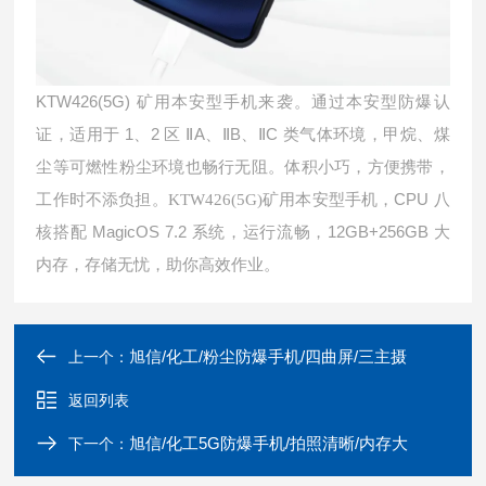
KTW426(5G)
矿用本安型手机来袭。通过本安型防爆认
1
2
A
B
C
证，
适用于
、
区
Ⅱ
、
Ⅱ
、
Ⅱ
类气体环境，甲烷、煤
尘等可燃性粉尘环境也畅行无阻。体积小巧，方便携带，
CPU
工作时不添负担。KTW426(5G)
矿用本安型手机，
八
MagicOS 7.2
12GB+256GB
核搭配
系统，运行流畅，
大
内存，存储无忧，助你高效作业。
旭信/化工/粉尘防爆手机/四曲屏/三主摄
上一个：
返回列表
旭信/化工5G防爆手机/拍照清晰/内存大
下一个：