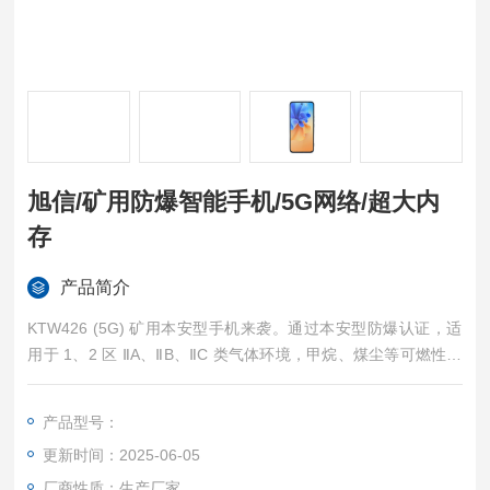
旭信/矿用防爆智能手机/5G网络/超大内
存
产品简介
KTW426 (5G) 矿用本安型手机来袭。通过本安型防爆认证，适
用于 1、2 区 ⅡA、ⅡB、ⅡC 类气体环境，甲烷、煤尘等可燃性粉
尘环境也畅行无阻。体积小巧，方便携带，工作时不添负担。CP
U 八核搭配 MagicOS 7.2 系统，运行流畅，12GB+256GB 大内
产品型号：
存，存储无忧，助你高效作业。旭信/矿用防爆智能手机/5G网络/
更新时间：2025-06-05
超大内存
厂商性质：生产厂家