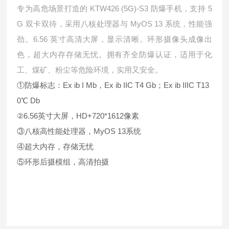
KTW426 (5G)-S3
5
专为高危场景打造的
防爆手机，支持
G
MyOS 13
双卡双待，采用八核处理器与
系统，性能强
6.56
劲。
英寸高清大屏，显示清晰。环形摄像头成像出
色，超大内存存储无忧。拥有齐全防爆认证，适用于化
工、煤矿、粉尘等危险环境，实用又安全。
①防爆标志：Ex ib I Mb，Ex ib IIC T4 Gb；Ex ib IIIC T13
0℃ Db
②6.56英寸大屏，HD+720*1612像素
③八核高性能处理器，MyOS 13系统
④超大内存，存储无忧
⑤环形后摄模组，高清拍摄