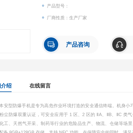
产品型号：
厂商性质：生产厂家
产品咨询
细介绍
在线留言
本安型防爆手机是专为高危作业环境打造的安全通信终端。机身小
1
2
A
B
C
粉尘防爆双重认证，可安全应用于
区、
区的
Ⅱ
、
Ⅱ
、
Ⅱ
类气
化工、天然气开采、制药等行业的危险品生产、物流、仓储等场景
8GB+128GB
NFC
配备
存储，支持
功能，在保障安全的同时，满足