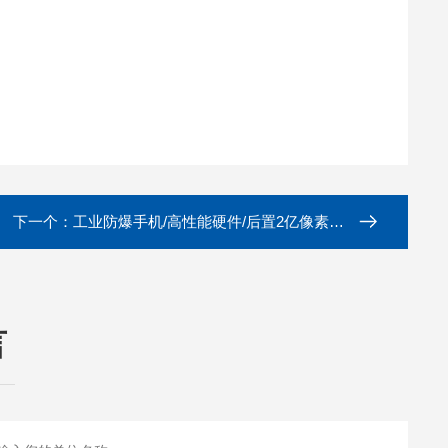
下一个：
工业防爆手机/高性能硬件/后置2亿像素主摄
言