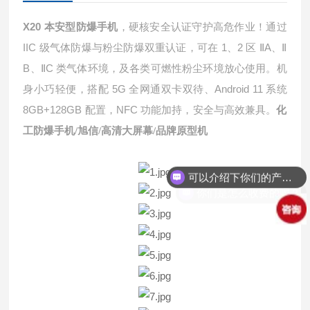
X20
本安型防爆手机
，硬核安全认证守护高危作业！通过
IIC
1
2
A
级气体防爆与粉尘防爆双重认证，可在
、
区
Ⅱ
、
Ⅱ
B
C
、
Ⅱ
类气体环境，及各类可燃性粉尘环境放心使用。机
5G
Android 11
身小巧轻便，搭配
全网通双卡双待、
系统
8GB+128GB
NFC
配置，
功能加持，安全与高效兼具。
化
工防爆手机/旭信/高清大屏幕/品牌原型机
可以介绍下你们的产品么？
你们是怎么收费的呢？