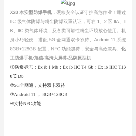
X20
本安型防爆手机
，硬核安全认证守护高危作业！通过
IIC
1
2
A
级气体防爆与粉尘防爆双重认证，可在
、
区
Ⅱ
、
Ⅱ
B
C
、
Ⅱ
类气体环境，及各类可燃性粉尘环境放心使用。机
5G
Android 11
身小巧轻便，搭配
全网通双卡双待、
系统
8GB+128GB
NFC
配置，
功能加持，安全与高效兼具。
化
工防爆手机/旭信/高清大屏幕/品牌原型机
①防爆标志：Ex ib I Mb；Ex ib IIC T4 Gb；Ex ib IIIC T13
0℃ Db
②5G全网通，支持双卡双待
③Android 11 ， 8GB+128GB
④支持NFC功能