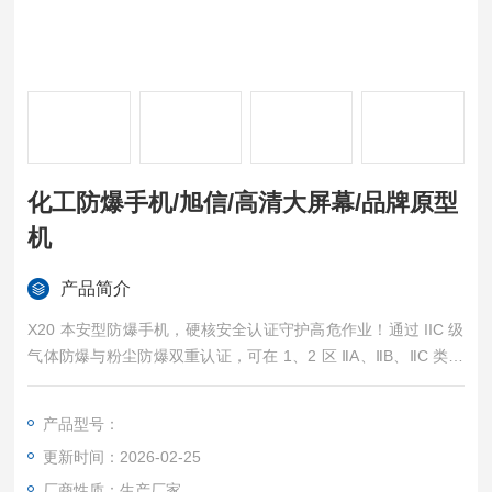
化工防爆手机/旭信/高清大屏幕/品牌原型
机
产品简介
X20 本安型防爆手机，硬核安全认证守护高危作业！通过 IIC 级
气体防爆与粉尘防爆双重认证，可在 1、2 区 ⅡA、ⅡB、ⅡC 类气
体环境，及各类可燃性粉尘环境放心使用。机身小巧轻便，搭配
5G 全网通双卡双待、Android 11 系统 8GB+128GB 配置，NFC
产品型号：
功能加持，安全与高效兼具。化工防爆手机/旭信/高清大屏幕/品
更新时间：2026-02-25
牌原型机
厂商性质：生产厂家