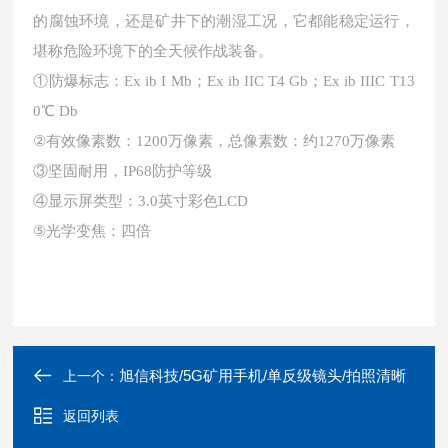
的腐蚀环境，还是矿井下的潮湿工况，它都能稳定运行，
堪称危险环境下的全天候作战装备。
①防爆标志：Ex ib I Mb；Ex ib IIC T4 Gb；Ex ib IIIC T13
0℃ Db
②有效像素数：1200万像素，总像素数：约1270万像素
③坚固耐用，IP68防护等级
④显示屏类型：3.0英寸彩色LCD
⑤光学变焦：四倍
旭信科技/5G矿用手机/单反级镜头/拍照清晰
上一个：
返回列表