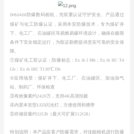
防爆数码相机，凭双重认证守护安全。产品通过
ZHS2420
煤矿与化工防爆认证，采用本安防爆技术，专为煤矿井
下、化工厂、石油罐区等易燃易爆环境设计，确保在极限
条件下安全稳定运行，为取证勘察提供坚实可靠的安全保
障。
①煤矿化工双认证：防爆标志：Ex ib I Mb；Ex ib IIC T4
Gb；Ex ib IIIC T130℃ Db
②应用场景：煤矿井下、化工厂、石油罐区、加油加气
站、制药厂、环保检查
③有效像素约2420万，支持4K高清拍摄
④内置本安型LED闪光灯，方便使用和携带
⑤存储容量约32GB（最大可扩展512GB）
特别说明：本产品应客户防爆需求，对佳能相机进行防爆