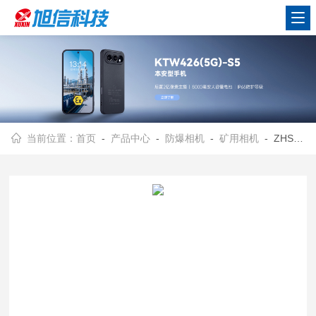
当前位置：
首页
-
产品中心
-
防爆相机
-
矿用相机
- ZHS2420旭信/防爆数码相机/内置本安型LED闪光灯