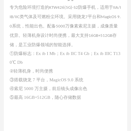
专为危险环境打造的
防爆手机，适用于
KTW426(5G)-S2
IIA/I
类气体及可燃粉尘环境。采用骁龙
平台和
IB/IIC
7
MagicOS 9.
系统，性能出色。配备
万像素索尼主摄，成像质量
0
5000
优异。轻薄机身设计时尚便携，最大支持
存
16GB+512GB
储，是工业防爆领域的智能选择。
①防爆标志：Ex ib I Mb；Ex ib IIC T4 Gb；Ex ib IIIC T13
0℃ Db
②轻薄机身，时尚便携
③搭载骁龙 7 平台，MagicOS 9.0 系统
④索尼 5000 万主摄，前后镜头成像出色
⑤最高 16GB+512GB，随心存储数据