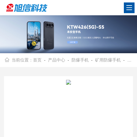
当前位置：
首页
-
产品中心
-
防爆手机
-
矿用防爆手机
- 旭信/防爆手机/轻薄机身/索尼 5000 万主摄