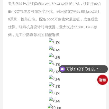
专为危险环境打造的
防爆手机，适用于
KTW426(5G)-S2
IIA/I
类气体及可燃粉尘环境。采用骁龙
平台和
IB/IIC
7
MagicOS 9.
系统，性能出色。配备
万像素索尼主摄，成像质量
0
5000
优异。轻薄机身设计时尚便携，最大支持
存
16GB+512GB
储，是工业防爆领域的智能选择。
可以介绍下你们的产品么？