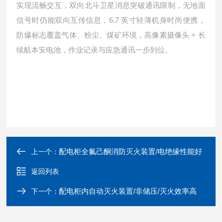
实现流畅交互，双向北斗卫星消息突破通讯限制，无地面
6.7
信号时仍能双向互传信息，
英寸轻薄机身时尚便携，
+
防爆标志覆盖气体、粉尘、煤矿环境，高像素摄像头
长
续航本安电池，作业记录与应急通讯一步到位。
配电柜全氟己酮消防灭火装置/电绝缘性能好
上一个：
返回列表
配电柜内自动灭火装置/非储压/灭火效率高
下一个：