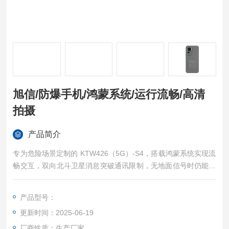
旭信/防爆手机/鸿蒙系统/运行流畅/高清
拍摄
产品简介
专为危险场景定制的 KTW426（5G）-S4，搭载鸿蒙系统实现流
畅交互，双向北斗卫星消息突破通讯限制，无地面信号时仍能双
向互传信息，6.7 英寸轻薄机身时尚便携，防爆标志覆盖气体、
粉尘、煤矿环境，高像素摄像头 + 长续航本安电池，作业记录与
产品型号：
应急通讯一步到位。旭信/防爆手机/鸿蒙系统/运行流畅/高清拍摄
更新时间：2025-06-19
厂商性质：生产厂家