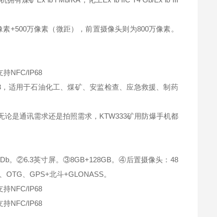
万像素+500万像素（微距），前置摄像头则为800万像素。
68，适用于石油化工、煤矿、安监检查、应急救援、制药
无论是通讯需求还是拍照需求，KTW333矿用防爆手机都
C T130℃ Db。②6.3英寸屏。③8GB+128GB。④后置摄像头：48
OTG、GPS+北斗+GLONASS。