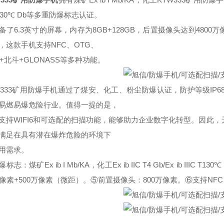
T130℃ Db等多重防爆标志认证。
备了6.3英寸的屏幕，内存为8GB+128GB，后置摄像头达到4800
，这款手机支持NFC、OTG、
S+北斗+GLONASS等多种功能。
W333矿用防爆手机通过了煤安、化工、粉尘防爆认证，防护等级IP
易燃易爆危险行业。值得一提的是，
支持WIFI6和可选配的扫描功能，能够助力企业数字化转型。因此，
满足在具有潜在爆炸危险的环境下
用需求。
标志：煤矿Ex ib I Mb/KA，化工Ex ib IIC T4 Gb/Ex ib III
万像素+500万像素（微距）。⑤前置摄像头：800万像素。⑥支持NFC、