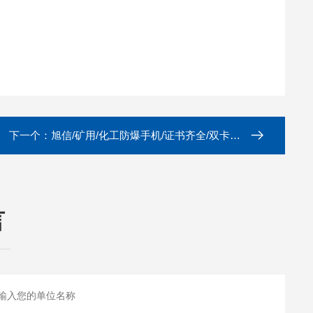
下一个：
旭信/矿用/化工防爆手机/证书齐全/双卡双待
言