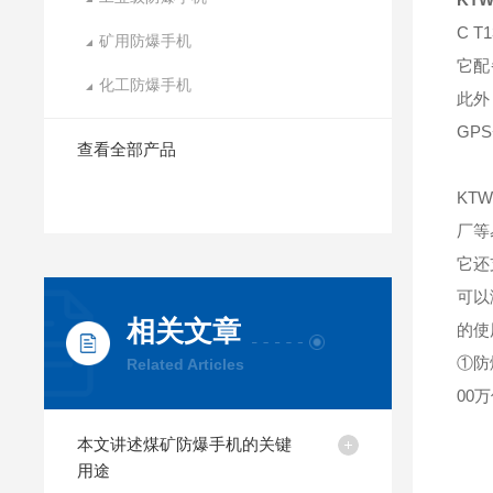
C 
矿用防爆手机
它配
化工防爆手机
此外
GP
查看全部产品
KT
厂等
它还
可以
相关文章
的使
①防爆
Related Articles
00
本文讲述煤矿防爆手机的关键
用途