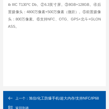
ib IIIC T130℃ Db。②6.3英寸屏。③8GB+128GB。④后
置摄像头：4800万像素+500万像素（微距）。⑤前置摄像
头：800万像素。⑥支持NFC、OTG、GPS+北斗+GLON
ASS。
旭信/化工防爆手机/超大内存/支持NFC/IP68
上一个：
返回列表