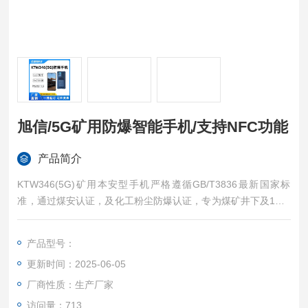
旭信/5G矿用防爆智能手机/支持NFC功能
产品简介
KTW346(5G)矿用本安型手机严格遵循GB/T3836最新国家标
准，通过煤安认证，及化工粉尘防爆认证，专为煤矿井下及1、2
区，IIA/IIB/IIC类气体环境设计，搭载八核处理器与5G全网通功
能，确保井下通讯高速稳定，NFC功能支持设备快速互联，是矿
产品型号：
工安全作业的智能守护者。旭信/5G矿用防爆智能手机/支持NFC
更新时间：2025-06-05
功能
厂商性质：生产厂家
访问量：713