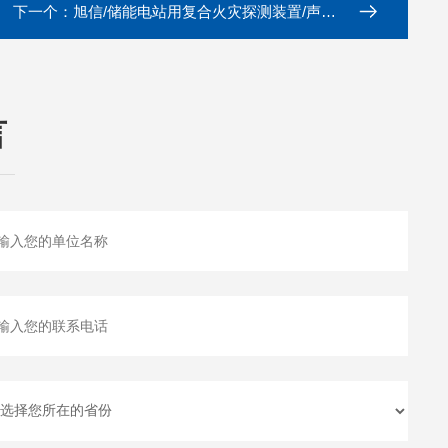
下一个：
旭信/储能电站用复合火灾探测装置/声光报警
言