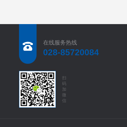
在线服务热线
028-85720084
扫
码
加
微
信