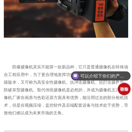
防爆摄像机其实不能算一款新品种，它只是普通摄像机在特殊场
合工程应用中，为了更合理地发挥功效，而在摄像机材料上出现的升
可以介绍下你们的产品么？
级版本，又可称为高安全性摄像机、抗冲击摄像机、抗打击摄像机、
防破坏型摄像机。取代传统摄像机是必然的，并成为摄像机主流。摄
像机厂家在画质与色彩还原方面具有优势，能沿用过去的部分相机技
术，但是在视频压缩，监控软件及后端配套设备与技术处于劣势，导
致他们难以成为未来市场的主角。