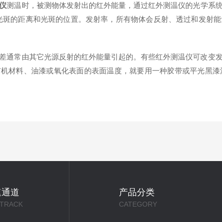
仪
测温时，被测物体发射出的红外能量，通过红外测温仪的光学系
到光斑的距离和光斑的位置。发射率，所有物体会反射、透过和发射
差通常由其它光源反射的红外能量引起的。有些红外测温仪可改变
数有机材料、油漆或氧化表面的表面温度，就要用一种胶带或平光黑
速通道
产品分类
 TRACK
CATEGORY