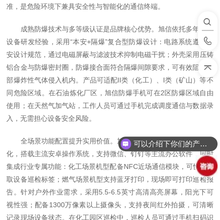
准，是危险环境下兼具安全性与智能化的通信终端。​
成熟防爆技术与多等级认证是品牌核心优势。旭信依托多年防爆
设备研发经验，采用“本安+隔爆”复合型防爆设计：电路系统遵循本
安设计规范，通过电磁屏蔽与滤波技术抑制电磁干扰；外壳采用压铸
铝合金与防爆密封圈，防爆接合面符合隔爆间隙要求，可有效阻止外
部爆炸性气体侵入机内。产品可适配II类（化工）、I类（矿山）等不
同危险区域。在石油炼化厂区，旭信防爆手机可在2区防爆区域自由
使用；在天然气加气站，工作人员可通过手机完成调度通信与数据录
入，无需担心设备安全风险。​
全场景功能配置提升实用价值。旭信防爆手机兼顾安全性与智能
可以介绍下你们的产品么？
化，搭载主流安卓操作系统，支持微信、钉钉等主流办公软件，同时
集成行业专属功能：化工场景机型配备NFC近场通信模块，可快速读
取设备巡检标签；燃气场景机型支持蓝牙打印，现场即可打印巡检报
告。针对户外作业需求，采用5.5-6.5英寸高清高亮屏幕，阳光下可
视性强；配备1300万像素以上摄像头，支持夜间红外拍摄，可清晰
记录现场设备状态。在化工园区巡检中，巡检人员可通过手机扫码识