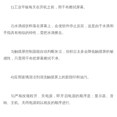
1)工业平板每天在开机之前，用干布擦拭屏幕。
2)水滴或饮料落在屏幕上，会使软件停止反应，这是由于水滴和
手指具有相似的特性，需把水滴擦去。
3)触摸屏控制器能自动判断灰尘，但积尘太多会降低触摸屏的敏
感性，只需用干布把屏幕擦拭干净。
4)应用玻璃清洁剂清洗触摸屏上的脏指印和油污。
5)严格按规程开、关电源，即开启电源的顺序是：显示器、音
响、主机。关闭电源则以相反的顺序进行。